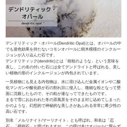
デンドリティック・オパール(Dendritic Opal)とは、オパールの中
でも遊色効果を持たないコモンオパールに樹木模様のインクルー
ジョンが入り込んだ石です。
デンドリティック(dendritic)とは「樹枝のような」という意味を
表し、この名の付いた石には全てデンドライトと呼ばれる、美し
い植物の形のインクルージョンが内包されています。
一見植物にも見える内包物は、水に溶け込んだ金属イオンや二酸
化マンガンや酸化鉄が石の割れ目に侵入し、微細な粒となって壁
面に沈殿したもので、その粒が連なってできたものです。
まるで雪におおわれた冬の原風景をそのまま封じ込めてしまった
かのような、幻想的で神秘的な美しさがあふれる非常に希少性の
高い石です。
別名「メルリナイト/マーリナイト」とも呼ばれ、和名は「忍
石」「模樹石」と呼ばれますが、この呼び名はオパールに限らず