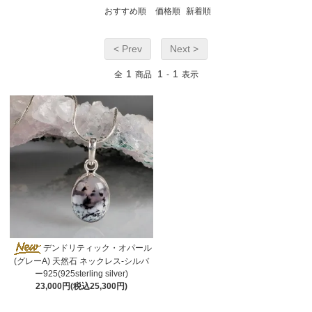
おすすめ順
価格順
新着順
< Prev
Next >
1
1
1
全
商品
-
表示
デンドリティック・オパール
(グレーA) 天然石 ネックレス-シルバ
ー925(925sterling silver)
23,000円(税込25,300円)