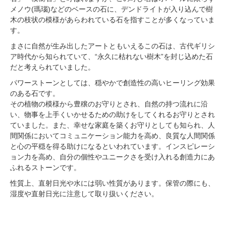
メノウ(瑪瑙)などのベースの石に、デンドライトが入り込んで樹
木の枝状の模様があらわれている石を指すことが多くなっていま
す。
まさに自然が生み出したアートともいえるこの石は、古代ギリシ
ア時代から知られていて、“永久に枯れない樹木”を封じ込めた石
だと考えられていました。
パワーストーンとしては、穏やかで創造性の高いヒーリング効果
のある石です。
その植物の模様から豊穣のお守りとされ、自然の持つ流れに沿
い、物事を上手くいかせるための助けをしてくれるお守りとされ
ていました。また、幸せな家庭を築くお守りとしても知られ、人
間関係においてコミュニケーション能力を高め、良質な人間関係
と心の平穏を得る助けになるといわれています。インスピレーシ
ョン力を高め、自分の個性やユニークさを受け入れる創造力にあ
ふれるストーンです。
性質上、直射日光や水には弱い性質があります。保管の際にも、
湿度や直射日光に注意して取り扱いください。