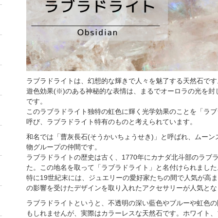
ラブラドライトは、幻想的な輝きで人々を魅了する天然石です
遊色効果(※)のある神秘的な表情は、まるでオーロラの光を
です。
このラブラドライト独特の虹色に輝く光学効果のことを「ラブラドレッセ
呼び、ラブラドライト特有のものと考えられています。
和名では「曹灰長石(そうかいちょうせき)」と呼ばれ、ムー
物グループの仲間です。
ラブラドライトの歴史は古く、1770年にカナダ北斗部のラブ
た。この地名を取って「ラブラドライト」と名付けられました
特に19世紀末には、ジュエリーの愛好家たちの間で人気が高
の影響を受けたデザインを取り入れたアクセサリーが人気とな
ラブラドライトというと、不透明の深い藍色やブルーや虹色の
もしれませんが、実際はカラーレスな天然石です。ホワイト、