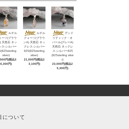
ルチル
ルチル
デンド
ォーツ(ブラウ
クォーツ(ブラウ
リティック・オ
) 天然石 ネッ
ンA) 天然石 ネッ
パール(グレーA)
レス-シルバー
クレス-シルバー
天然石 ネックレ
(925sterling
925(925sterling
ス-シルバー925
silver)
silver)
(925sterling silve
,000円(税込3
21,000円(税込2
r)
6,300円)
3,100円)
23,000円(税込2
5,300円)
日について