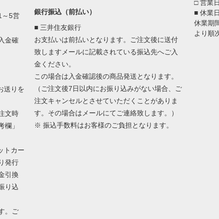
□ 営業
銀行振込（前払い）
■ 休
～5営
休業期
■ 三井住友銀行
より順
お支払いは前払いとなります。ご注文後に送付
入金確
致しますメールに記載されている振込先へご入
金ください。
この場合は入金確認後の商品発送となります。
（ご注文後7日以内にお振り込みがない場合、ご
お送りを
注文キャンセルとさせていただくことがありま
す。その場合はメールにてご連絡致します。）
注文時
※ 振込手数料はお客様のご負担となります。
考欄」
ットカー
り発行
金引換
振り込
す。ご