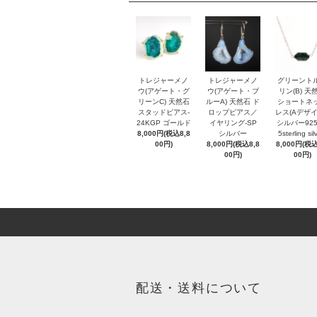
トレジャーメノ
トレジャーメノ
グリーント
ウ(アゲート・グ
ウ(アゲート・ブ
リン(B) 天
リーンC) 天然石
ルーA) 天然石 ド
ショートネ
スタッドピアス-
ロップピアス／
レス(Aデザイ
24KGP ゴールド
イヤリング-SP
シルバー925
8,000円(税込8,8
シルバー
5sterling sil
00円)
8,000円(税込8,8
8,000円(税込
00円)
00円)
配送・送料について