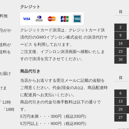
クレジット
日
送料無
2
クレジットカード決済は、クレジットカード決
円)がか
9
済代行のGMOイプシロン株式会社 の決済代行サ
16
ービス を利用しております。
送料が
ご注文後、イプシロン決済画面へ移動いたしま
送料を
23
すので決済を完了させてください。
30
商品代引き
お届け
日
当店からお送りする受注メールに記載の金額を
ご用意ください。代金(現金のみ)は、商品配達時
けま
6
に配達員へお支払いください。
13
商品代引きの代金引換手数料は以下の通りで
12時
す。
」「18時
20
5万円未満・・・300円（税込330円）
27
5万円以上・・・900円（税込990円）