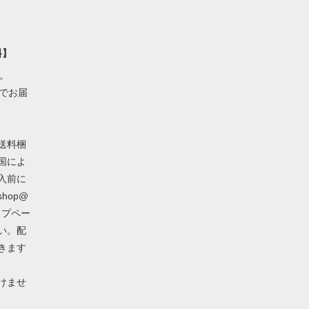
料】
す。
でお届
送料梱
国によ
入前に
hop@
ップペー
い。配
きます
けませ