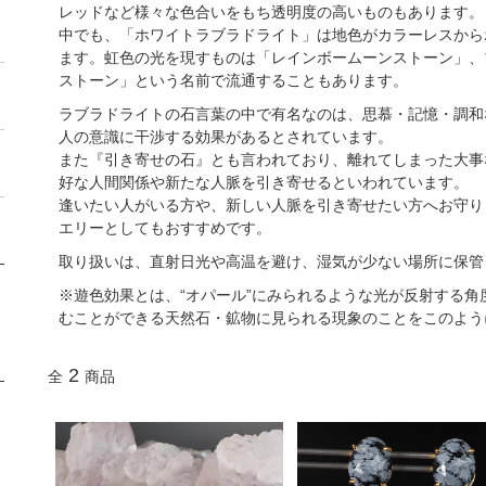
レッドなど様々な色合いをもち透明度の高いものもあります。
中でも、「ホワイトラブラドライト」は地色がカラーレスから
ます。虹色の光を現すものは「レインボームーンストーン」、
ストーン」という名前で流通することもあります。
ラブラドライトの石言葉の中で有名なのは、思慕・記憶・調和
人の意識に干渉する効果があるとされています。
また『引き寄せの石』とも言われており、離れてしまった大事
好な人間関係や新たな人脈を引き寄せるといわれています。
逢いたい人がいる方や、新しい人脈を引き寄せたい方へお守り
エリーとしてもおすすめです。
取り扱いは、直射日光や高温を避け、湿気が少ない場所に保管
※遊色効果とは、“オパール”にみられるような光が反射する
むことができる天然石・鉱物に見られる現象のことをこのよう
2
全
商品