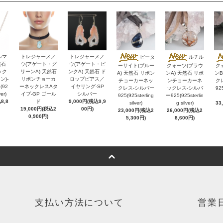
ルマ
トレジャーメノ
トレジャーメノ
ピータ
ルチル
然石
ウ(アゲート・グ
ウ(アゲート・ピ
ーサイト(ブルー
クォーツ(ブラウ
ク
ック
リーンA) 天然石
ンクA) 天然石 ド
A) 天然石 リボン
ンA) 天然石 リボ
ンB
ン)-
リボンチョーカ
ロップピアス／
チョーカーネッ
ンチョーカーネ
ク
(92
ーネックレスAタ
イヤリング-SP
クレス-シルバー
ックレス-シルバ
925
ver)
イプ-GP ゴール
シルバー
925(925sterling
ー925(925sterlin
8,8
ド
9,000円(税込9,9
silver)
g silver)
33
19,000円(税込2
00円)
23,000円(税込2
26,000円(税込2
0,900円)
5,300円)
8,600円)
支払い方法について
営業