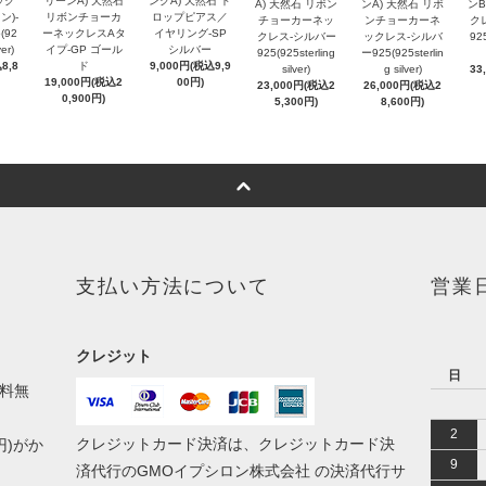
ック
リーンA) 天然石
ンクA) 天然石 ド
A) 天然石 リボン
ンA) 天然石 リボ
ンB
ン)-
リボンチョーカ
ロップピアス／
チョーカーネッ
ンチョーカーネ
ク
(92
ーネックレスAタ
イヤリング-SP
クレス-シルバー
ックレス-シルバ
925
ver)
イプ-GP ゴール
シルバー
925(925sterling
ー925(925sterlin
8,8
ド
9,000円(税込9,9
silver)
g silver)
33
19,000円(税込2
00円)
23,000円(税込2
26,000円(税込2
0,900円)
5,300円)
8,600円)
支払い方法について
営業
クレジット
日
送料無
2
クレジットカード決済は、クレジットカード決
円)がか
9
済代行のGMOイプシロン株式会社 の決済代行サ