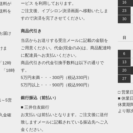
16
ービス を利用しております。
送料が
ご注文後、イプシロン決済画面へ移動いたしま
送料を
23
すので決済を完了させてください。
30
商品代引き
お届け
日
当店からお送りする受注メールに記載の金額を
ご用意ください。代金(現金のみ)は、商品配達時
けま
6
に配達員へお支払いください。
13
商品代引きの代金引換手数料は以下の通りで
12時
す。
」「18時
20
5万円未満・・・300円（税込330円）
27
5万円以上・・・900円（税込990円）
□ 営業
銀行振込（前払い）
■ 休
～5営
休業期
■ 三井住友銀行
より順
お支払いは前払いとなります。ご注文後に送付
入金確
致しますメールに記載されている振込先へご入
金ください。