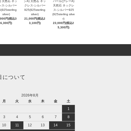
) 天然石 ネッ
ンA) 天然石 ネッ
パール(グレーA)
レス-シルバー
クレス-シルバー
天然石 ネックレ
(925sterling
925(925sterling
ス-シルバー925
silver)
silver)
(925sterling silve
,000円(税込3
21,000円(税込2
r)
6,300円)
3,100円)
23,000円(税込2
5,300円)
日について
2026年8月
月
火
水
木
金
土
1
3
4
5
6
7
8
10
11
12
13
14
15