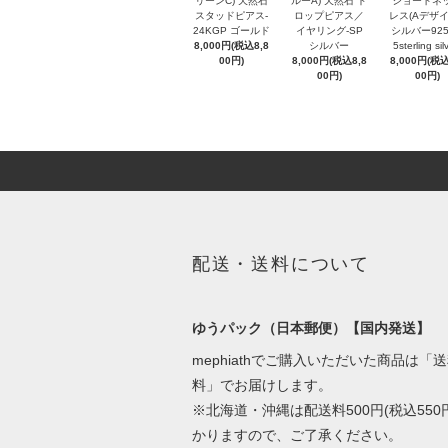
リーンC) 天然石
ルーA) 天然石 ド
ショートネ
スタッドピアス-
ロップピアス／
レス(Aデザイ
24KGP ゴールド
イヤリング-SP
シルバー925
8,000円(税込8,8
シルバー
5sterling sil
00円)
8,000円(税込8,8
8,000円(税込
00円)
00円)
配送・送料について
ゆうパック（日本郵便）【国内発送】
mephiathでご購入いただいた商品は「
料」でお届けします。
※北海道・沖縄は配送料500円(税込550
かりますので、ご了承ください。