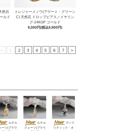
天然石
トレジャーメノウ(アゲート・グリーン
ゴールド
C) 天然石 ドロップピアス／イヤリン
グ-24KGP ゴールド
9,000円(税込9,900円)
<
1
2
3
4
5
6
7
>
ルチル
ルチル
デンド
ォーツ(ブラウ
クォーツ(ブラウ
リティック・オ