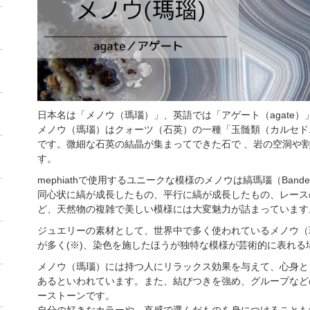
日本名は「メノウ（瑪瑙）」、英語では「アゲート（agate
メノウ（瑪瑙）はクォーツ（石英）の一種「玉髄類（カルセド
です。微細な石英の結晶が集まってできた石で 、岩の空洞や
す。
mephiathで使用するユニークな模様のメノウは縞瑪瑙（Band
同心状に縞が成長したもの、平行に縞が成長したもの、レース
ど、天然物の複雑で美しい模様には大変魅力が詰まっています
ジュエリーの素材として、世界中で多く使われているメノウ（
が多く(※)、染色を施したほうが独特な模様が芸術的に表れる
メノウ（瑪瑙）には持つ人にリラックス効果を与えて、心身と
あるといわれています。また、結びつきを強め、グループなど
ーストーンです。