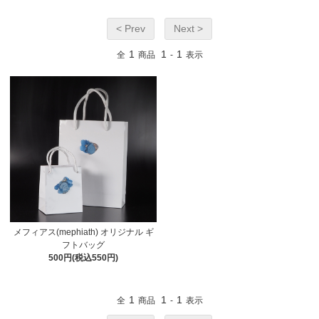
< Prev
Next >
1
1
1
全
商品
-
表示
メフィアス(mephiath) オリジナル ギ
フトバッグ
500円(税込550円)
1
1
1
全
商品
-
表示