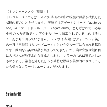
【トレジャーメノウ（瑪瑙）】
トレジャーメノウとは、メノウ(瑪瑙)の内部の空洞に結晶が成長した
状態の石のことを指します。 英語ではアゲートジオード（agate ge
ode）やアゲートドゥルージー（agate drusy）とも呼ばれている希
少性のある鉱物です。アクセサリーに加工されているものは珍し
く、あまり出回っていません。 メノウ（瑪瑙）はクォーツ（石英）
の一種「玉髄類（カルセドニー）」というグループに含まれる鉱物
です。微細な石英の結晶が集まってできた石で 、岩の空洞や割れ目
に入り込んだ地下水から形成されます。 カラーのものは染色された
ものが多く、染色を施したほうが独特な模様が芸術的に表れること
から様々なカラーバリエーションがあります。
詳細情報
素材