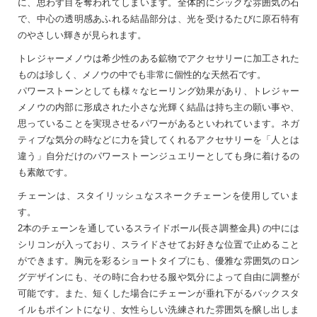
に、思わず目を奪われてしまいます。全体的にシックな雰囲気の石
で、中心の透明感あふれる結晶部分は、光を受けるたびに原石特有
のやさしい輝きが見られます。
トレジャーメノウは希少性のある鉱物でアクセサリーに加工された
ものは珍しく、メノウの中でも非常に個性的な天然石です。
パワーストーンとしても様々なヒーリング効果があり、トレジャー
メノウの内部に形成された小さな光輝く結晶は持ち主の願い事や、
思っていることを実現させるパワーがあるといわれています。ネガ
ティブな気分の時などに力を貸してくれるアクセサリーを「人とは
違う」自分だけのパワーストーンジュエリーとしても身に着けるの
も素敵です。
チェーンは、スタイリッシュなスネークチェーンを使用していま
す。
2本のチェーンを通しているスライドボール(長さ調整金具) の中には
シリコンが入っており、スライドさせてお好きな位置で止めること
ができます。胸元を彩るショートタイプにも、優雅な雰囲気のロン
グデザインにも、その時に合わせる服や気分によって自由に調整が
可能です。また、短くした場合にチェーンが垂れ下がるバックスタ
イルもポイントになり、女性らしい洗練された雰囲気を醸し出しま