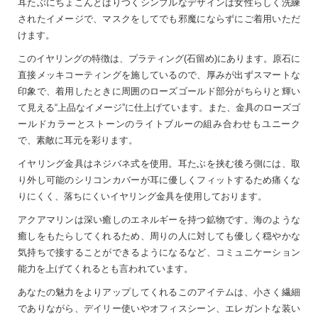
耳たぶにちょこんとはりつくシンプルなデザインは女性らしく洗練
されたイメージで、マスクをしてでも邪魔にならずにご着用いただ
けます。
このイヤリングの特徴は、プラティング(石留め)にあります。原石に
直接メッキコーティングを施しているので、厚みが出ずスマートな
印象で、着用したときに周囲のローズゴールド部分がちらりと輝い
て見える“上品なイメージ”に仕上げています。また、金具のローズゴ
ールドカラーとストーンのライトブルーの組み合わせもユニーク
で、素敵に耳元を彩ります。
イヤリング金具はネジバネ式を使用。耳たぶを挟む後ろ側には、取
り外し可能のシリコンカバーが耳に優しくフィットするため痛くな
りにくく、落ちにくいイヤリング金具を使用しております。
アクアマリンは深い癒しのエネルギーを持つ鉱物です。海のような
癒しをもたらしてくれるため、周りの人に対しても優しく穏やかな
気持ちで接することができるようになるなど、コミュニケーション
能力を上げてくれるとも言われています。
あなたの魅力をよりアップしてくれるこのアイテムは、小さく繊細
でありながら、デイリー使いやオフィスシーン、エレガントな装い