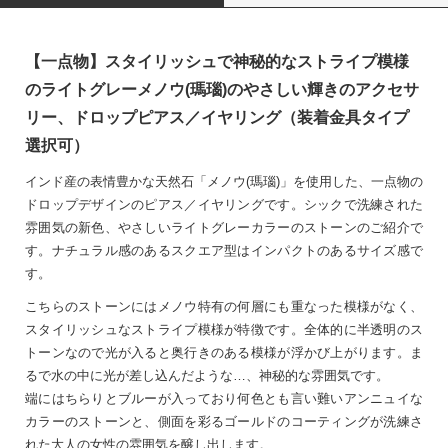
【一点物】スタイリッシュで神秘的なストライプ模様
のライトグレーメノウ(瑪瑙)のやさしい輝きのアクセサ
リー、ドロップピアス／イヤリング（装着金具タイプ
選択可）
インド産の表情豊かな天然石「メノウ(瑪瑙)」を使用した、一点物の
ドロップデザインのピアス／イヤリングです。シックで洗練された
雰囲気の新色、やさしいライトグレーカラーのストーンのご紹介で
す。ナチュラル感のあるスクエア型はインパクトのあるサイズ感で
す。
こちらのストーンにはメノウ特有の何層にも重なった模様がなく、
スタイリッシュなストライプ模様が特徴です。全体的に半透明のス
トーンなので光が入ると奥行きのある模様が浮かび上がります。ま
るで水の中に光が差し込んだような…、神秘的な雰囲気です。
端にはちらりとブルーが入っており何色とも言い難いアンニュイな
カラーのストーンと、側面を彩るゴールドのコーティングが洗練さ
れた大人の女性の雰囲気を醸し出します。