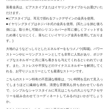
装着金具は、ピアスタイプまたはイヤリングタイプからお選びいた
だけます。
■ピアスタイプは、耳元で揺れるフックデザインの金具を使用。
■イヤリングタイプはネジバネ式の金具を使用。(耳たぶを挟む後ろ
側には、取り外し可能のシリコンカバーが耳に優しくフィットする
ため痛くなりにくく、落ちにくいイヤリング金具を使用しておりま
す。)
大地のようなどっしりとしたエネルギーをもつメノウ(瑪瑙)。パワー
ストーンやヒーリングストーンとしても非常に人気があり、ポジテ
ィブなエネルギーと共に落ち着きをも与えてくれるといわれていま
す。また、ストレスや不安などのマイナスエネルギーを解消してく
れる、お守りジュエリーとしても最適なストーンです。
こちらのストーン特有の不思議な模様は、つい時間を忘れて見入っ
てしまうほどに繊細な表情。清楚な雰囲気も持ち合わせているの
で、シンプルなシャツスタイルに耳元はこちらの大ぶりなアクセサ
リーを組み合わせてコーディネートしてみるのはいかがでしょう
か。