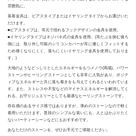
雰囲気に。
装着金具は、ピアスタイプまたはイヤリングタイプからお選びいた
だけます。
■ピアスタイプは、耳元で揺れるフックデザインの金具を使用。
■イヤリングタイプはネジバネ式の金具を使用。(耳たぶを挟む後ろ
側には、取り外し可能のシリコンカバーが耳に優しくフィットする
ため痛くなりにくく、落ちにくいイヤリング金具を使用しておりま
す。)
大地のようなどっしりとしたエネルギーをもつメノウ(瑪瑙)。パワー
ストーンやヒーリングストーンとしても非常に人気があり、ポジテ
ィブなエネルギーと共に落ち着きをも与えてくれるといわれていま
す。また、ストレスや不安などのマイナスエネルギーを解消してく
れる、お守りジュエリーとしても最適なヒーリングストーンです。
存在感のあるサイズ感ではありますが、薄めのストーンなので軽く
着用いただけます。普段のシンプルな装いにも、人とはかぶりたく
ないパーティーシーンなどにもおすすめです。
あなただけのストーンを、ぜひお手元でご堪能ください。