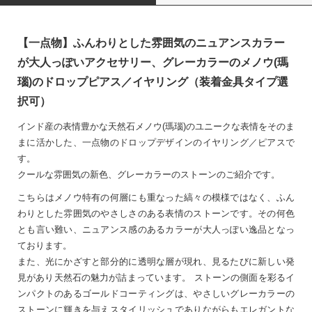
【一点物】ふんわりとした雰囲気のニュアンスカラー
が大人っぽいアクセサリー、グレーカラーのメノウ(瑪
瑙)のドロップピアス／イヤリング（装着金具タイプ選
択可）
インド産の表情豊かな天然石メノウ(瑪瑙)のユニークな表情をそのま
まに活かした、一点物のドロップデザインのイヤリング／ピアスで
す。
クールな雰囲気の新色、グレーカラーのストーンのご紹介です。
こちらはメノウ特有の何層にも重なった縞々の模様ではなく、ふん
わりとした雰囲気のやさしさのある表情のストーンです。その何色
とも言い難い、ニュアンス感のあるカラーが大人っぽい逸品となっ
ております。
また、光にかざすと部分的に透明な層が現れ、見るたびに新しい発
見があり天然石の魅力が詰まっています。 ストーンの側面を彩るイ
ンパクトのあるゴールドコーティングは、やさしいグレーカラーの
ストーンに輝きを与えスタイリッシュでありながらもエレガントな