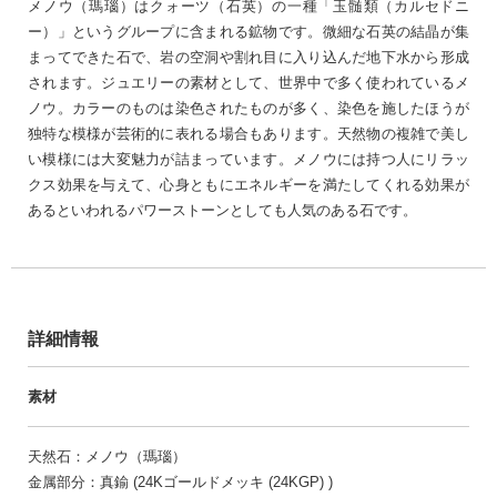
メノウ（瑪瑙）はクォーツ（石英）の一種「玉髄類（カルセドニ
ー）」というグループに含まれる鉱物です。微細な石英の結晶が集
まってできた石で、岩の空洞や割れ目に入り込んだ地下水から形成
されます。ジュエリーの素材として、世界中で多く使われているメ
ノウ。カラーのものは染色されたものが多く、染色を施したほうが
独特な模様が芸術的に表れる場合もあります。天然物の複雑で美し
い模様には大変魅力が詰まっています。メノウには持つ人にリラッ
クス効果を与えて、心身ともにエネルギーを満たしてくれる効果が
あるといわれるパワーストーンとしても人気のある石です。
詳細情報
素材
天然石：メノウ（瑪瑙）
金属部分：真鍮 (24Kゴールドメッキ (24KGP) )