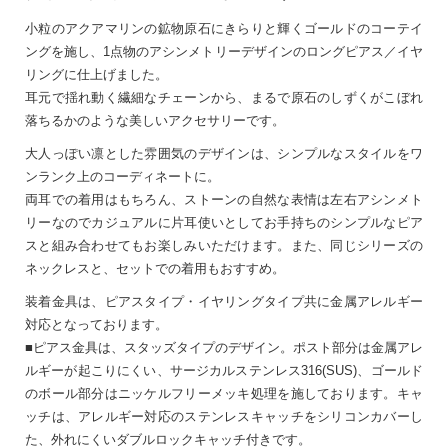
小粒のアクアマリンの鉱物原石にきらりと輝くゴールドのコーテイ
ングを施し、1点物のアシンメトリーデザインのロングピアス／イヤ
リングに仕上げました。
耳元で揺れ動く繊細なチェーンから、まるで原石のしずくがこぼれ
落ちるかのような美しいアクセサリーです。
大人っぽい凛とした雰囲気のデザインは、シンプルなスタイルをワ
ンランク上のコーディネートに。
両耳での着用はもちろん、ストーンの自然な表情は左右アシンメト
リーなのでカジュアルに片耳使いとしてお手持ちのシンプルなピア
スと組み合わせてもお楽しみいただけます。また、同じシリーズの
ネックレスと、セットでの着用もおすすめ。
装着金具は、ピアスタイプ・イヤリングタイプ共に金属アレルギー
対応となっております。
■ピアス金具は、スタッズタイプのデザイン。ポスト部分は金属アレ
ルギーが起こりにくい、サージカルステンレス316(SUS)、ゴールド
のボール部分はニッケルフリーメッキ処理を施しております。キャ
ッチは、アレルギー対応のステンレスキャッチをシリコンカバーし
た、外れにくいダブルロックキャッチ付きです。