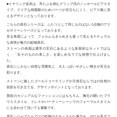
■イヤリング金具は、耳たぶを挟むクリップ式のノンホールピアスタ
イプ。クリアな樹脂製のためパーツが目立ちにくく、ピアス風に見
えるデザインとなっております。
こちらの原石シリーズは、ふたつとして同じものはない1点物のアク
セサリーシリーズとなっております。
見る角度によって、フォルムもきらめきも違って見えるナチュラル
な表情が魅力の鉱物原石。
ストーンの表面は通常の宝石にあるような多面的なカットではな
く、「石そのものの美しさ」を楽しめるラフな状態で仕上げまし
た。
原石にしかない自然な雰囲気と、大人っぽいやさしい輝きが耳元を
彩ります。
ストーンに施したゴールドコーテイングが天然石ならではの自然の
色彩を引き立てる、デザインポイントとなっております。
普段のカジュアルなファッションにはもちろん、胸元の開いたブラ
ウススタイル、ドレスやパーティーシーンでのフォーマルスタイル
にも合わせて頂いても素敵です。
原石シリーズならではの鉱物のナチュラルな魅力を、ぜひお手元で