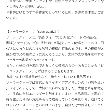
ご自身へのご褒美プレゼントや、記念日やクリスマスプレゼントな
ど大切な人への贈りものに。
※装飾はひとつずつ手作業で行っているため、多少の個体差がござ
います。
【ソーラークォ―ツ（solar quartz）】
ソーラークォーツは、水晶(クォーツ)と瑪瑙(アゲート)の混合石。
瑪瑙(アゲート)を中心に放射状に水晶(クォーツ)が広がっており、円
心状になった目のような独特の模様が特徴の石です。その模様が太
陽が放つ光の輪のように見えることから、太陽の光や熱を意味する
ソーラーの名前がついたそうです。
また、孔雀の羽を連想できるような模様のものもあることから「ピ
ーコッククォーツ」と呼ばれることもあります。
市場ではまだ流通量が少なく、希少とされている天然石です。
ソーラークォーツは古代からネイティブアメリカンの「邪悪を追い
払う守り石」として、大切に扱われてきました。太陽と水を象徴と
し、生命に自然エネルギーを与えます。また、自己表現力を高めて
持ち主がより高い意識をもって成長していくのを見守り、助けてく
れるパワーストーンといわれています。自分だけのお守りジュエリ