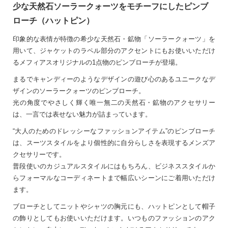
少な天然石ソーラークォーツをモチーフにしたピンブ
ローチ（ハットピン）
印象的な表情が特徴の希少な天然石・鉱物「ソーラークォーツ」を
用いて、ジャケットのラペル部分のアクセントにもお使いいただけ
るメフィアスオリジナルの1点物のピンブローチが登場。
まるでキャンディーのようなデザインの遊び心のあるユニークなデ
ザインのソーラークォーツのピンブローチ。
光の角度でやさしく輝く唯一無二の天然石・鉱物のアクセサリー
は、一言では表せない魅力が詰まっています。
“大人のためのドレッシーなファッションアイテム”のピンブローチ
は、スーツスタイルをより個性的に自分らしさを表現するメンズア
クセサリーです。
普段使いのカジュアルスタイルにはもちろん、ビジネススタイルか
らフォーマルなコーディネートまで幅広いシーンにご着用いただけ
ます。
ブローチとしてニットやシャツの胸元にも、ハットピンとして帽子
の飾りとしてもお使いいただけます。いつものファッションのアク