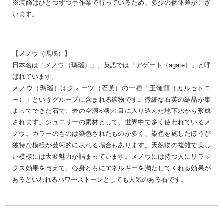
※装飾はひとつずつ手作業で行っているため、多少の個体差がござ
います。
【メノウ（瑪瑙）】
日本名は「メノウ（瑪瑙）」、英語では「アゲート（agate）」と呼
ばれています。
メノウ（瑪瑙）はクォーツ（石英）の一種「玉髄類（カルセドニ
ー）」というグループに含まれる鉱物です。微細な石英の結晶が集
まってできた石で、岩の空洞や割れ目に入り込んだ地下水から形成
されます。ジュエリーの素材として、世界中で多く使われているメ
ノウ。カラーのものは染色されたものが多く、染色を施したほうが
独特な模様が芸術的に表れる場合もあります。天然物の複雑で美し
い模様には大変魅力が詰まっています。メノウには持つ人にリラッ
クス効果を与えて、心身ともにエネルギーを満たしてくれる効果が
あるといわれるパワーストーンとしても人気のある石です。