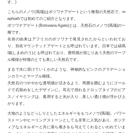
す。)
こちらのメノウ(瑪瑙)はボツワナアゲートという種類の天然石で、m
ephiathでは初めてのご紹介となります。
ボツワナアゲート(Botswana Agate)とは、天然石のメノウ(瑪瑙)の一
種です。
名前の由来はアフリカのボツワナで発見されたからといわれてお
り、別名マウンテッドアゲートとも呼ばれています。日本では縞瑪
瑙(しまめのう)とも呼ばれており、透明感が混じりあう天然のマーブ
ル模様が特徴のとても美しい天然石です。
まるで水に溶けていくかのような、神秘的なピンクのグラデーショ
ンカラーとマーブル模様。
天然石のつややかな透明感が活きるよう、周囲を囲むようにゴール
ドで石留めをしたデザインに。耳元で揺れるドロップタイプのピア
ス／イヤリングは、着用すると光が入り…美しい透け感が浮かび上
がります。
大地のようなどっしりとしたエネルギーをもつメノウ(瑪瑙)。パワー
ストーンやヒーリングストーンとしても非常に人気があり、ポジテ
ィブなエネルギーと共に落ち着きをも与えてくれるといわれていま