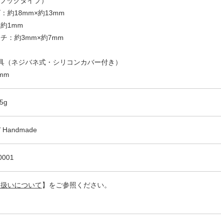
（フックタイプ）
約18mm×約13mm
約1mm
チ：約3mm×約7mm
具（ネジバネ式・シリコンカバー付き）
mm
5g
 / Handmade
0001
り扱いについて
】をご参照ください。