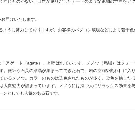
とつとして同じものがない、自然が創りだしたアートのような鉱物の世界を
をお届けいたします。
るように努力しておりますが、お客様のパソコン環境などにより若干色
「アゲート（agate）」と呼ばれています。メノウ（瑪瑙）はクォ
す。微細な石英の結晶が集まってできた石で、岩の空洞や割れ目に入
ているメノウ。カラーのものは染色されたものが多く、染色を施した
は大変魅力が詰まっています。メノウには持つ人にリラックス効果を
ーンとしても人気のある石です。