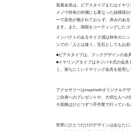
装着金具は、ピアスタイプまたはイヤリ
メノウ特有の何層にも重なった縞模様が
ーで染色が施されておらず、赤みのある
ます。また、側面をコーティングしたゴ
インパクトのあるサイズ感は秋冬のニッ
ンでの「人とは違う」宝石としてもお楽
■ピアスタイプは、フックデザインの金
■イヤリングタイプはネジバネ式の金具
く、落ちにくいイヤリング金具を使用し
アクセサリーはmephiathオリジナ
ご自身へのプレゼントや、大切な人への
※装飾はひとつずつ手作業で行っている
世界にひとつだけのデザインはあなたに