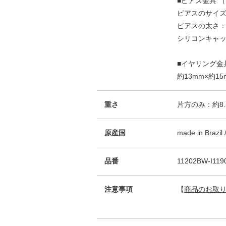
■ピアス金具 
ピアスのサイズ：
ピアスの太さ：
シリコンキャッ
■イヤリング金
約13mm×約15
重さ
片方のみ：約8.
原産国
made in Brazil
品番
11202BW-I119
注意事項
【
商品のお取