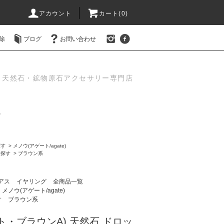
アカウント
カート(0)
除
ブログ
お問い合わせ
天然石・鉱物原石アクセサリー専門店
グ
探す
>
メノウ(アゲート/agate)
ら探す
>
ブラウン系
アス
イヤリング
全商品一覧
メノウ(アゲート/agate)
す
ブラウン系
ト・ブラウンA) 天然石 ドロッ