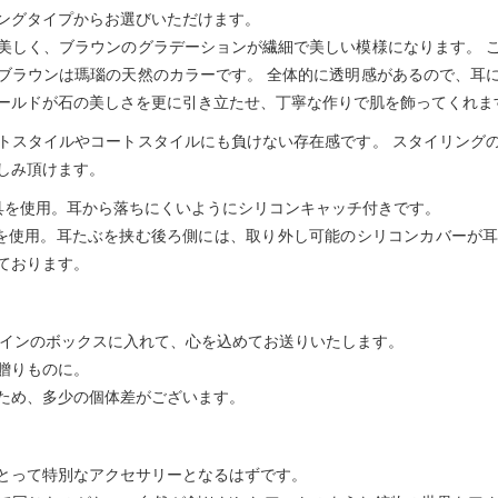
ングタイプからお選びいただけます。
美しく、ブラウンのグラデーションが繊細で美しい模様になります。 
ブラウンは瑪瑙の天然のカラーです。 全体的に透明感があるので、耳
ールドが石の美しさを更に引き立たせ、丁寧な作りで肌を飾ってくれま
トスタイルやコートスタイルにも負けない存在感です。 スタイリング
しみ頂けます。
具を使用。耳から落ちにくいようにシリコンキャッチ付きです。
を使用。耳たぶを挟む後ろ側には、取り外し可能のシリコンカバーが
ております。
ルデザインのボックスに入れて、心を込めてお送りいたします。
贈りものに。
ため、多少の個体差がございます。
とって特別なアクセサリーとなるはずです。