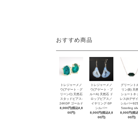
おすすめ商品
トレジャーメノ
トレジャーメノ
グリーント
ウ(アゲート・グ
ウ(アゲート・ブ
リン(B) 天
リーンC) 天然石
ルーA) 天然石 ド
ショートネ
スタッドピアス-
ロップピアス／
レス(Aデザイ
24KGP ゴールド
イヤリング-SP
シルバー925
8,000円(税込8,8
シルバー
5sterling sil
00円)
8,000円(税込8,8
8,000円(税込
00円)
00円)