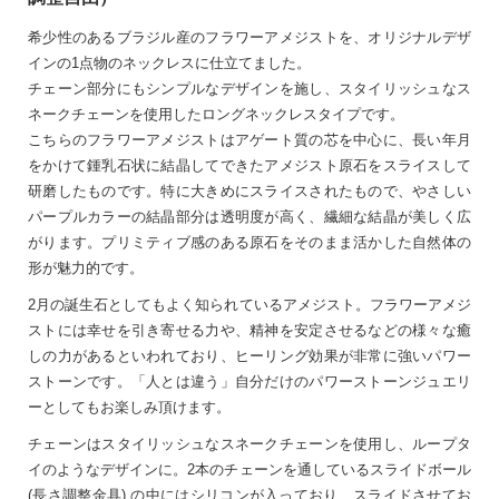
希少性のあるブラジル産のフラワーアメジストを、オリジナルデザ
インの1点物のネックレスに仕立てました。
チェーン部分にもシンプルなデザインを施し、スタイリッシュなス
ネークチェーンを使用したロングネックレスタイプです。
こちらのフラワーアメジストはアゲート質の芯を中心に、長い年月
をかけて鍾乳石状に結晶してできたアメジスト原石をスライスして
研磨したものです。特に大きめにスライスされたもので、やさしい
パープルカラーの結晶部分は透明度が高く、繊細な結晶が美しく広
がります。プリミティブ感のある原石をそのまま活かした自然体の
形が魅力的です。
2月の誕生石としてもよく知られているアメジスト。フラワーアメジ
ストには幸せを引き寄せる力や、精神を安定させるなどの様々な癒
しの力があるといわれており、ヒーリング効果が非常に強いパワー
ストーンです。「人とは違う」自分だけのパワーストーンジュエリ
ーとしてもお楽しみ頂けます。
チェーンはスタイリッシュなスネークチェーンを使用し、ループタ
イのようなデザインに。2本のチェーンを通しているスライドボール
(長さ調整金具) の中にはシリコンが入っており、スライドさせてお