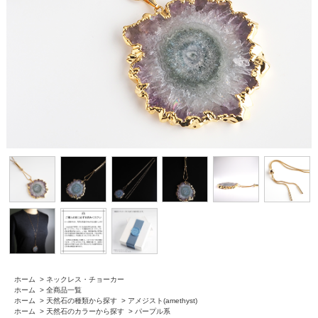
ホーム
>
ネックレス・チョーカー
ホーム
>
全商品一覧
ホーム
>
天然石の種類から探す
>
アメジスト(amethyst)
ホーム
>
天然石のカラーから探す
>
パープル系