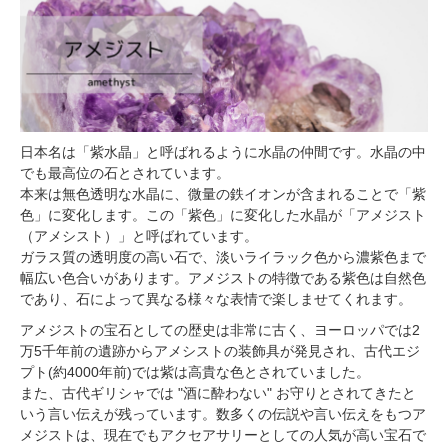
日本名は「紫水晶」と呼ばれるように水晶の仲間です。水晶の中
でも最高位の石とされています。
本来は無色透明な水晶に、微量の鉄イオンが含まれることで「紫
色」に変化します。この「紫色」に変化した水晶が「アメジスト
（アメシスト）」と呼ばれています。
ガラス質の透明度の高い石で、淡いライラック色から濃紫色まで
幅広い色合いがあります。アメジストの特徴である紫色は自然色
であり、石によって異なる様々な表情で楽しませてくれます。
アメジストの宝石としての歴史は非常に古く、ヨーロッパでは2
万5千年前の遺跡からアメシストの装飾具が発見され、古代エジ
プト(約4000年前)では紫は高貴な色とされていました。
また、古代ギリシャでは "酒に酔わない" お守りとされてきたと
いう言い伝えが残っています。数多くの伝説や言い伝えをもつア
メジストは、現在でもアクセアサリーとしての人気が高い宝石で