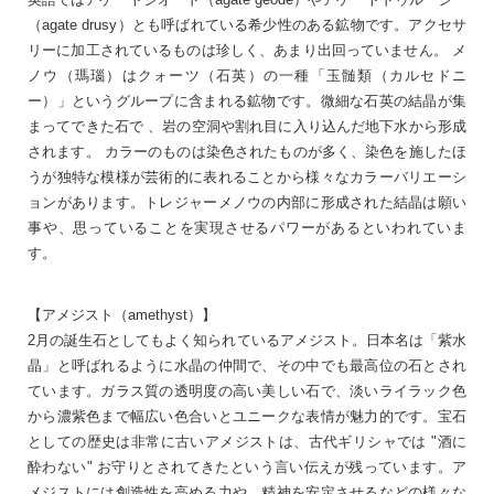
（agate drusy）とも呼ばれている希少性のある鉱物です。アクセサ
リーに加工されているものは珍しく、あまり出回っていません。 メ
ノウ（瑪瑙）はクォーツ（石英）の一種「玉髄類（カルセドニ
ー）」というグループに含まれる鉱物です。微細な石英の結晶が集
まってできた石で 、岩の空洞や割れ目に入り込んだ地下水から形成
されます。 カラーのものは染色されたものが多く、染色を施したほ
うが独特な模様が芸術的に表れることから様々なカラーバリエーシ
ョンがあります。トレジャーメノウの内部に形成された結晶は願い
事や、思っていることを実現させるパワーがあるといわれていま
す。
【アメジスト（amethyst）】
2月の誕生石としてもよく知られているアメジスト。日本名は「紫水
晶」と呼ばれるように水晶の仲間で、その中でも最高位の石とされ
ています。ガラス質の透明度の高い美しい石で、淡いライラック色
から濃紫色まで幅広い色合いとユニークな表情が魅力的です。宝石
としての歴史は非常に古いアメジストは、古代ギリシャでは "酒に
酔わない" お守りとされてきたという言い伝えが残っています。ア
メジストには創造性を高める力や、精神を安定させるなどの様々な