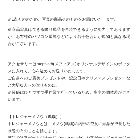
※1点もののため、写真の商品そのものをお届けいたします。
※商品写真はできる限り現品を再現できるように努力しております
が、お客様のパソコン環境などにより若干色合いが現物と異なる場
合がございます。
アクセサリーはmephiath(メフィアス)オリジナルデザインのボック
スに入れて、心を込めてお送りいたします。
ご自身へのご褒美プレゼントや、記念日やクリスマスプレゼントな
ど大切な人への贈りものに。
※装飾はひとつずつ手作業で行っているため、多少の個体差がござ
います。
【トレジャーメノウ（瑪瑙）】
トレジャーメノウとは、メノウ(瑪瑙)の内部の空洞に結晶が成長した
状態の石のことを指します。
英語ではアゲートジオード（agate geode）やアゲートドゥルージー