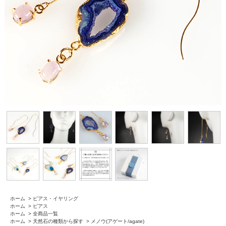
ホーム
>
ピアス・イヤリング
ホーム
>
ピアス
ホーム
>
全商品一覧
ホーム
>
天然石の種類から探す
>
メノウ(アゲート/agate)