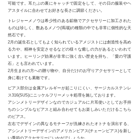
可能です。耳たぶの裏にキャッチで固定をして、その日の服装やヘ
アスタイルに合わせてお好きな長さに調節ください。
トレジャーメノウは希少性のある鉱物でアクセサリーに加工された
ものは珍しく、数あるメノウ(瑪瑙)の種類の中でも非常に個性的な天
然石です。
2月の誕生石としてもよく知られているアメジストには創造性を高め
る力や、精神を安定させるなどの様々な癒しの力があるといわれて
います。ヒーリング効果が非常に強く古い歴史を持ち、「愛の守護
石」とも言われています。
2月生まれの方への贈り物や、自分だけのお守りアクセサリーとして
身に着けても素敵です。
ピアス部分は金属アレルギーが起こりにくい、サージカルステンレ
ス316(SUS)にニッケルフリーメッキ処理を施しております。
アシンメトリーデザインなのでカジュアルに片耳使いとしてお手持
ちのシンプルなピアスと組み合わせてもお楽しみいただけるこちら
のピアス。
左右でデザインの異なるモチーフが洗練されたオトナを演出する、
アシンメトリーデザインのアメリカンピアス(チェーンピアス)を新し
い季節のアクセサリーにいかがでしょうか。