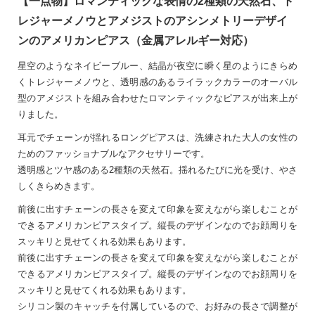
【一点物】ロマンティックな表情の2種類の天然石、ト
レジャーメノウとアメジストのアシンメトリーデザイ
ンのアメリカンピアス（金属アレルギー対応）
星空のようなネイビーブルー、結晶が夜空に瞬く星のようにきらめ
くトレジャーメノウと、透明感のあるライラックカラーのオーバル
型のアメジストを組み合わせたロマンティックなピアスが出来上が
りました。
耳元でチェーンが揺れるロングピアスは、洗練された大人の女性の
ためのファッショナブルなアクセサリーです。
透明感とツヤ感のある2種類の天然石。揺れるたびに光を受け、やさ
しくきらめきます。
前後に出すチェーンの長さを変えて印象を変えながら楽しむことが
できるアメリカンピアスタイプ。縦長のデザインなのでお顔周りを
スッキリと見せてくれる効果もあります。
前後に出すチェーンの長さを変えて印象を変えながら楽しむことが
できるアメリカンピアスタイプ。縦長のデザインなのでお顔周りを
スッキリと見せてくれる効果もあります。
シリコン製のキャッチを付属しているので、お好みの長さで調整が