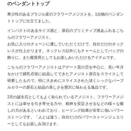
のペンダントトップ
希少性のあるブラジル産のフラワーアメジストを、1点物のペンダン
トトップに仕立てました。
インパクトのあるサイズ感と、原石のプリミティブ感あふれるこち
らのフラワーアメジスト。
お気に入りのチェーンに通していただくだけで、自分だけのネック
レスが仕上がります。ネックレス以外にもチャームとしてバッグの
飾りに、また鑑賞用としてもお楽しみいただけるアイテムです。
こちらのフラワーアメジストはアゲート質の芯を中心に、長い年月
をかけて鍾乳石状に結晶してできたアメジスト原石をスライスして
研磨したもので、特に大きめにスライスされた淡くシックなパープ
ルカラーの原石と結晶の美しさを贅沢に味わえる逸品です。
2月の誕生石としてもよく知られているアメジスト。フラワーアメジ
ストには幸せを引き寄せる力や、精神を安定させるなどの様々な癒
しの力があるといわれており、ヒーリング効果が非常に強いパワー
ストーンです。「人とは違う」自分だけのパワーストーンジュエリ
ーとしてもお楽しみ頂けます。